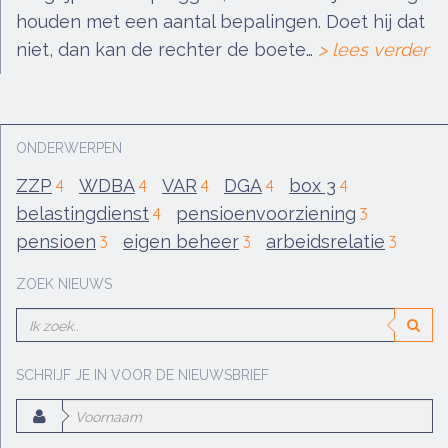
houden met een aantal bepalingen. Doet hij dat
niet, dan kan de rechter de boete…
> lees verder
ONDERWERPEN
ZZP
WDBA
VAR
DGA
box 3
4
4
4
4
4
belastingdienst
pensioenvoorziening
4
3
pensioen
eigen beheer
arbeidsrelatie
3
3
3
ZOEK NIEUWS
SCHRIJF JE IN VOOR DE NIEUWSBRIEF