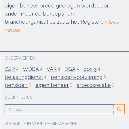
eigen beheer breed gedragen wordt door
onder meer de beroeps- en
brancheorganisaties zoals het Register…
> lees
verder
ONDERWERPEN
ZZP
WDBA
VAR
DGA
box 3
4
4
4
4
4
belastingdienst
pensioenvoorziening
4
3
pensioen
eigen beheer
arbeidsrelatie
3
3
3
ZOEK NIEUWS
SCHRIJF JE IN VOOR DE NIEUWSBRIEF