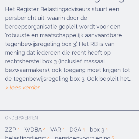
Het Register Belastingadviseurs stuurt een
persbericht uit, waarin door de
beroepsorganisatie gepleit wordt voor een
‘robuuste en maatschappelijk aanvaardbare
tegenbewijsregeling box 3’. Het RB is van
mening dat iedereen die recht heeft op
rechtsherstel box 3 (inclusief massaal
bezwaarmakers), ook toegang moet krijgen tot
de tegenbewijsregeling box 3. Ook bepleit het…
> lees verder
ONDERWERPEN
ZZP
WDBA
VAR
DGA
box 3
4
4
4
4
4
belastingdienst
pensioenvoorziening
4
3