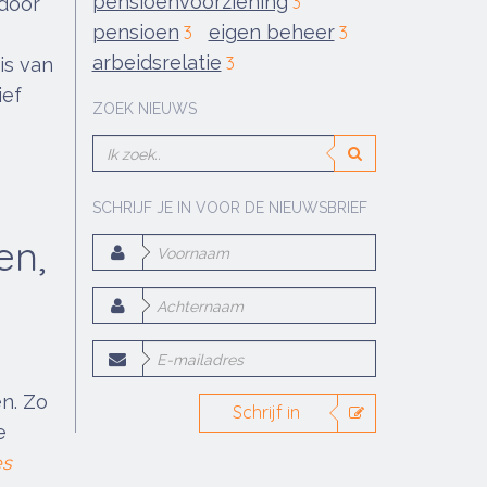
pensioenvoorziening
3
 door
pensioen
eigen beheer
3
3
arbeidsrelatie
3
is van
ief
ZOEK NIEUWS
SCHRIJF JE IN VOOR DE NIEUWSBRIEF
en,
n. Zo
Schrijf in
e
es