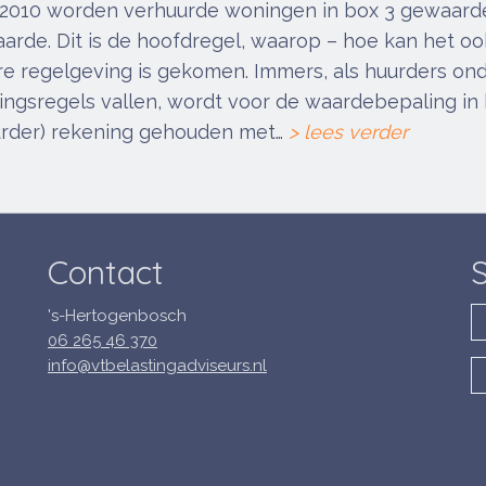
ri 2010 worden verhuurde woningen in box 3 gewaard
rde. Dit is de hoofdregel, waarop – hoe kan het oo
re regelgeving is gekomen. Immers, als huurders on
ngsregels vallen, wordt voor de waardebepaling in 
urder) rekening gehouden met…
> lees verder
Contact
S
's-Hertogenbosch
06 265 46 370
info@vtbelastingadviseurs.nl