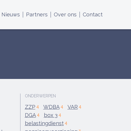
Nieuws
Partners
Over ons
Contact
k
ONDERWERPEN
ZZP
WDBA
VAR
4
4
4
DGA
box 3
4
4
belastingdienst
4