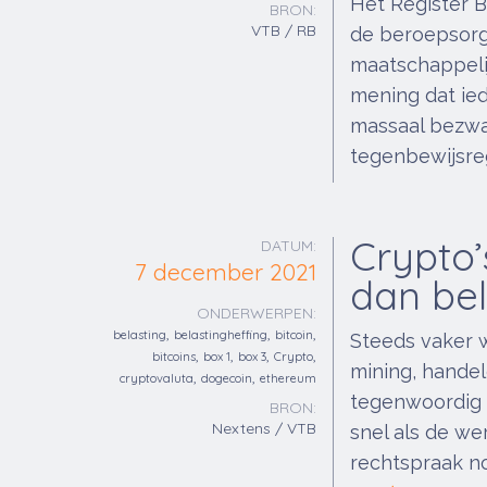
Het Register B
BRON:
VTB / RB
de beroepsorga
maatschappelij
mening dat ied
massaal bezwa
tegenbewijsreg
Crypto’
DATUM:
7 december 2021
dan bel
ONDERWERPEN:
,
,
,
belasting
belastingheffing
bitcoin
Steeds vaker 
,
,
,
,
bitcoins
box 1
box 3
Crypto
mining, handel
,
,
cryptovaluta
dogecoin
ethereum
tegenwoordig 
BRON:
Nextens / VTB
snel als de we
rechtspraak n