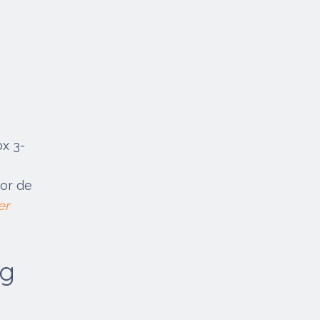
ox 3-
oor de
er
ng