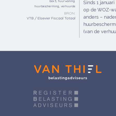
,
box 3
huurwoning.
Sinds 1 janua
,
huurbescherming
verhuurde
op de WOZ-waa
BRON:
anders – nade
VTB / Elsevier Fiscaal Totaal
huurbeschermi
(van de verhu