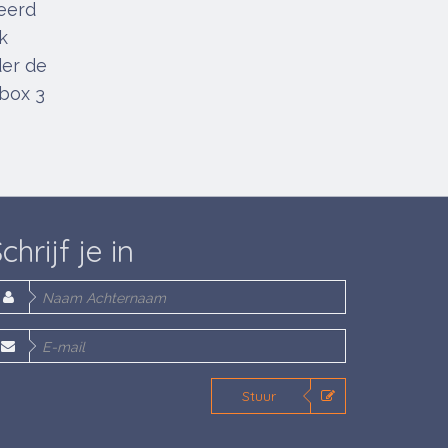
eerd
k
der de
box 3
chrijf je in
Stuur