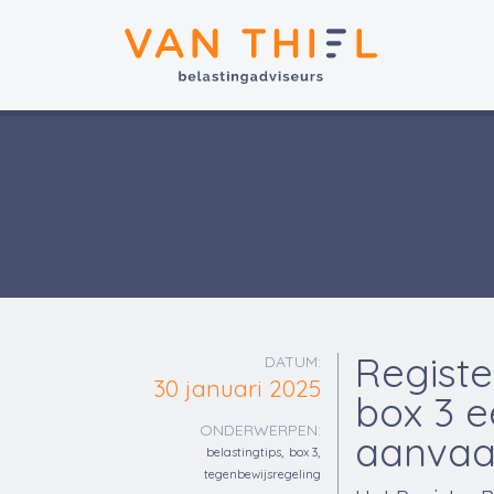
Registe
DATUM:
30 januari 2025
box 3 
ONDERWERPEN:
aanvaa
,
,
belastingtips
box 3
tegenbewijsregeling