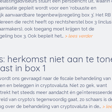
elastingadviseurs stuurt een persbericht uit, waarin
nisatie gepleit wordt voor een ‘robuuste en
k aanvaardbare tegenbewijsregeling box 3’. Het RB 
ereen die recht heeft op rechtsherstel box 3 (inclus
armakers), ook toegang moet krijgen tot de
eling box 3. Ook bepleit het…
> lees verder
s: herkomst niet aan te ton
ast in box 1
wordt ons gevraagd naar de fiscale behandeling van
en en beleggen in cryptovaluta. Niet zo gek, want
trekt het steeds meer aandacht én geïnteresseerde
reld van crypto's tegenwoordig gaat, zo schaars is d
og over de behandeling van cryptovaluta in de…
> le