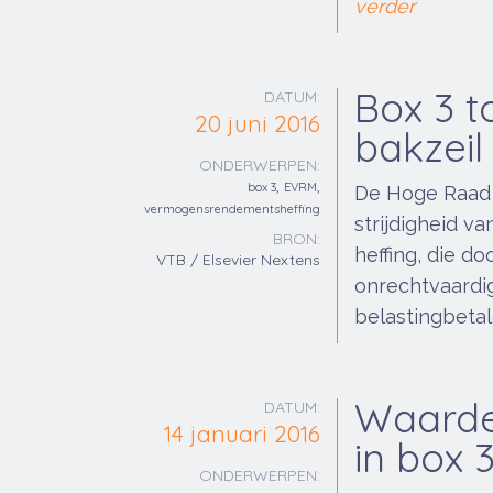
verder
Box 3 t
DATUM:
20 juni 2016
bakzeil
ONDERWERPEN:
,
,
box 3
EVRM
De Hoge Raad h
vermogensrendementsheffing
strijdigheid v
BRON:
heffing, die do
VTB / Elsevier Nextens
onrechtvaardig
belastingbetal
Waarde
DATUM:
14 januari 2016
in box 
ONDERWERPEN: